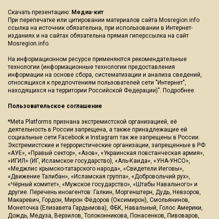
Скачать презентацию:
Медиа-кит
При перепечатке или цитировании материалов сайта Mosregion.info
ссылка на источник обязательна, при использовании в Интернет-
изданиях и на сайтах обязательна прямая гиперссылка на сайт
Mosregion.info.
На информационном ресурсе применяются рекомендательные
технологии (информационные технологии предоставления
информации на основе сбора, систематизации и анализа сведений,
относящихся к предпочтениям пользователей сети "Интернет",
находящихся на территории Российской Федерации)".
Подробнее
.
Пользовательское соглашение
*Meta Platforms признана экстремистской организацией, её
деятельность в России запрещена, а также принадлежащие ей
социальные сети Facebook и Instagram так же запрещены в России.
Экстремистские и террористические организации, запрещенные в РФ:
«АУЕ», «Правый сектор», «Азов», «Украинская повстанческая армия»,
«ИГИЛ» (ИГ, Исламское государство), «Аль-Каида», «УНА-УНСО»,
«Меджлис крымско-татарского народа», «Свидетели Иеговы»,
«Движение Талибан», «Исламская группа», «Добровольчий рух»,
«Чёрный комитет», «Мужское государство», «Штабы Навального» и
другие. Перечень иноагентов: Галкин, Моргенштерн, Дудь, Невзоров,
Макаревич, Гордон, Мирон Фёдоров (Оксимирон), Смольянинов,
Монеточка (Елизавета Гардымова), ФБК, Навальный, Голос Америки,
Дождь, Медуза, Верзилов, Толоконникова, Понасенков, Пивоваров,