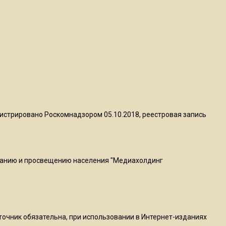
пиццы валяются на полу
16:53
Роман Терюшков назвал
причину банкротства
«Химок»
13:27
В Подмосковье прекратили
истрировано Роскомнадзором 05.10.2018, реестровая запись
гражданство 88 человек и
аннулировали 2600 ВНЖ
ванию и просвещению населения "Медиахолдинг
20:56
Сотрудники хлебозавода в
Балашихе массово
увольняются из-за жары в
цехах
сточник обязательна, при использовании в Интернет-изданиях