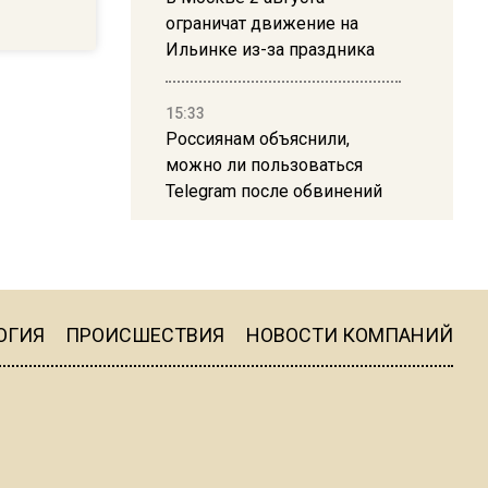
ограничат движение на
Ильинке из-за праздника
15:33
Россиянам объяснили,
можно ли пользоваться
Telegram после обвинений
против Дурова
22:24
На Москву обрушится до 17
литров дождя на
ОГИЯ
ПРОИСШЕСТВИЯ
НОВОСТИ КОМПАНИЙ
квадратный метр
13:50
Опубликовано видео с
Коломенского хлебозавода: