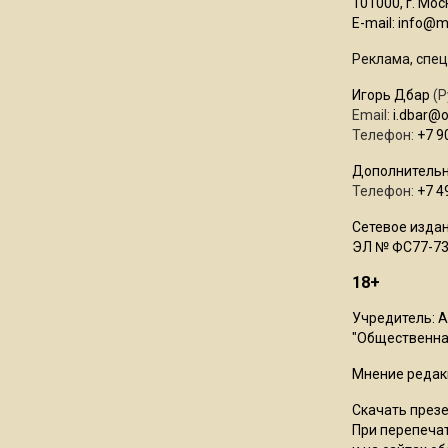
101000, г. Моск
E-mail:
info@mo
Реклама, спец
Игорь Дбар
(Р
Email:
i.dbar@
Телефон:
+7 9
Дополнительн
Телефон:
+7 4
Сетевое издан
ЭЛ № ФС77-73
18+
Учредитель: 
"Общественная
Мнение редак
Скачать през
При перепечат