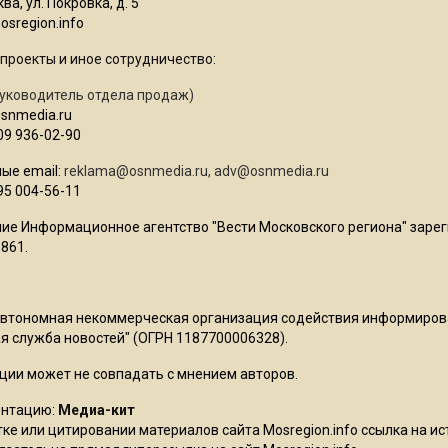
ва, ул. Покровка, д. 5
sregion.info
проекты и иное сотрудничество:
уководитель отдела продаж)
osnmedia.ru
09 936-02-90
ые email:
reklama@osnmedia.ru
,
adv@osnmedia.ru
95 004-56-11
ие Информационное агентство "Вести Московского региона" зарег
861.
Автономная некоммерческая организация содействия информиро
 служба новостей" (ОГРН 1187700006328).
ции может не совпадать с мнением авторов.
ентацию:
Медиа-кит
ке или цитировании материалов сайта Mosregion.info ссылка на и