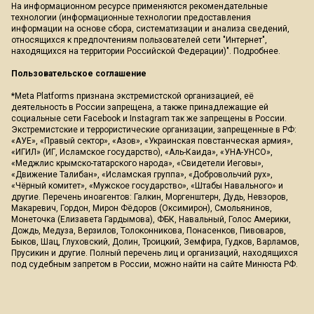
На информационном ресурсе применяются рекомендательные
технологии (информационные технологии предоставления
информации на основе сбора, систематизации и анализа сведений,
относящихся к предпочтениям пользователей сети "Интернет",
находящихся на территории Российской Федерации)".
Подробнее
.
Пользовательское соглашение
*Meta Platforms признана экстремистской организацией, её
деятельность в России запрещена, а также принадлежащие ей
социальные сети Facebook и Instagram так же запрещены в России.
Экстремистские и террористические организации, запрещенные в РФ:
«АУЕ», «Правый сектор», «Азов», «Украинская повстанческая армия»,
«ИГИЛ» (ИГ, Исламское государство), «Аль-Каида», «УНА-УНСО»,
«Меджлис крымско-татарского народа», «Свидетели Иеговы»,
«Движение Талибан», «Исламская группа», «Добровольчий рух»,
«Чёрный комитет», «Мужское государство», «Штабы Навального» и
другие. Перечень иноагентов: Галкин, Моргенштерн, Дудь, Невзоров,
Макаревич, Гордон, Мирон Фёдоров (Оксимирон), Смольянинов,
Монеточка (Елизавета Гардымова), ФБК, Навальный, Голос Америки,
Дождь, Медуза, Верзилов, Толоконникова, Понасенков, Пивоваров,
Быков, Шац, Глуховский, Долин, Троицкий, Земфира, Гудков, Варламов,
Прусикин и другие. Полный перечень лиц и организаций, находящихся
под судебным запретом в России, можно найти на сайте Минюста РФ.