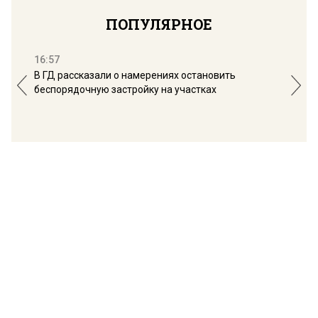
ПОПУЛЯРНОЕ
16:57
13:
В ГД рассказали о намерениях остановить
Соб
беспорядочную застройку на участках
пол