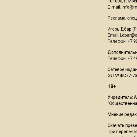
101000, г. Моск
E-mail:
info@mo
Реклама, спец
Игорь Дбар
(Р
Email:
i.dbar@
Телефон:
+7 9
Дополнительн
Телефон:
+7 4
Сетевое издан
ЭЛ № ФС77-73
18+
Учредитель: 
"Общественная
Мнение редак
Скачать през
При перепечат