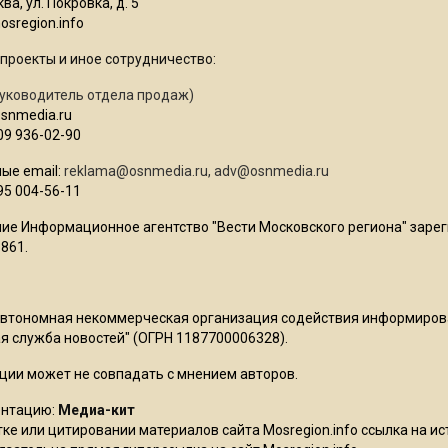
ва, ул. Покровка, д. 5
sregion.info
проекты и иное сотрудничество:
уководитель отдела продаж)
osnmedia.ru
09 936-02-90
ые email:
reklama@osnmedia.ru
,
adv@osnmedia.ru
95 004-56-11
ие Информационное агентство "Вести Московского региона" зарег
861.
Автономная некоммерческая организация содействия информиро
 служба новостей" (ОГРН 1187700006328).
ции может не совпадать с мнением авторов.
ентацию:
Медиа-кит
ке или цитировании материалов сайта Mosregion.info ссылка на и