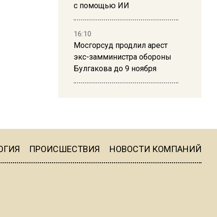
с помощью ИИ
16:10
Мосгорсуд продлил арест
экс-замминистра обороны
Булгакова до 9 ноября
13:50
Дима Билан ответил на
критику концерта в Москве
ОГИЯ
ПРОИСШЕСТВИЯ
НОВОСТИ КОМПАНИЙ
16:19
Москву и область накрыла
гроза с ливнем и ветром
16:58
В Москве 2 августа