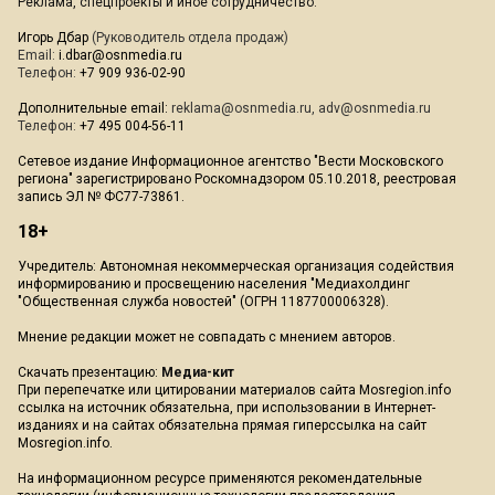
Реклама, спецпроекты и иное сотрудничество:
Игорь Дбар
(Руководитель отдела продаж)
Email:
i.dbar@osnmedia.ru
Телефон:
+7 909 936-02-90
Дополнительные email:
reklama@osnmedia.ru
,
adv@osnmedia.ru
Телефон:
+7 495 004-56-11
Сетевое издание Информационное агентство "Вести Московского
региона" зарегистрировано Роскомнадзором 05.10.2018, реестровая
запись ЭЛ № ФС77-73861.
18+
Учредитель: Автономная некоммерческая организация содействия
информированию и просвещению населения "Медиахолдинг
"Общественная служба новостей" (ОГРН 1187700006328).
Мнение редакции может не совпадать с мнением авторов.
Скачать презентацию:
Медиа-кит
При перепечатке или цитировании материалов сайта Mosregion.info
ссылка на источник обязательна, при использовании в Интернет-
изданиях и на сайтах обязательна прямая гиперссылка на сайт
Mosregion.info.
На информационном ресурсе применяются рекомендательные