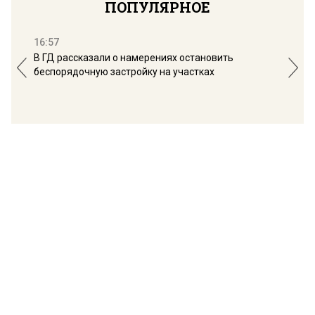
ПОПУЛЯРНОЕ
16:57
13:
В ГД рассказали о намерениях остановить
Соб
беспорядочную застройку на участках
пол