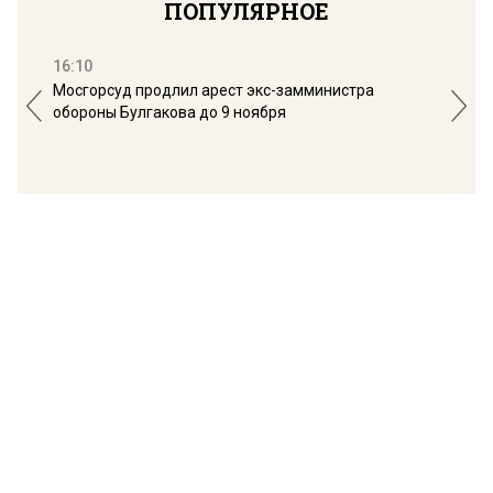
ПОПУЛЯРНОЕ
16:10
13:
Мосгорсуд продлил арест экс-замминистра
Дим
обороны Булгакова до 9 ноября