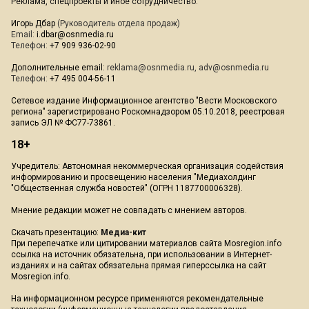
Реклама, спецпроекты и иное сотрудничество:
Игорь Дбар
(Руководитель отдела продаж)
Email:
i.dbar@osnmedia.ru
Телефон:
+7 909 936-02-90
Дополнительные email:
reklama@osnmedia.ru
,
adv@osnmedia.ru
Телефон:
+7 495 004-56-11
Сетевое издание Информационное агентство "Вести Московского
региона" зарегистрировано Роскомнадзором 05.10.2018, реестровая
запись ЭЛ № ФС77-73861.
18+
Учредитель: Автономная некоммерческая организация содействия
информированию и просвещению населения "Медиахолдинг
"Общественная служба новостей" (ОГРН 1187700006328).
Мнение редакции может не совпадать с мнением авторов.
Скачать презентацию:
Медиа-кит
При перепечатке или цитировании материалов сайта Mosregion.info
ссылка на источник обязательна, при использовании в Интернет-
изданиях и на сайтах обязательна прямая гиперссылка на сайт
Mosregion.info.
На информационном ресурсе применяются рекомендательные