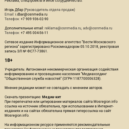
Реклама, спецпроекты и иное сотрудничество:
Игорь Дбар
(Руководитель отдела продаж)
Email:
i.dbar@osnmedia.ru
Телефон:
+7 909 936-02-90
Дополнительные email:
reklama@osnmedia.ru
,
adv@osnmedia.ru
Телефон:
+7 495 004-56-11
Сетевое издание Информационное агентство "Вести Московского
региона" зарегистрировано Роскомнадзором 05.10.2018, реестровая
запись ЭЛ № ФС77-73861.
18+
Учредитель: Автономная некоммерческая организация содействия
информированию и просвещению населения "Медиахолдинг
"Общественная служба новостей" (ОГРН 1187700006328).
Мнение редакции может не совпадать с мнением авторов.
Скачать презентацию:
Медиа-кит
При перепечатке или цитировании материалов сайта Mosregion.info
ссылка на источник обязательна, при использовании в Интернет-
изданиях и на сайтах обязательна прямая гиперссылка на сайт
Mosregion.info.
На информационном ресурсе применяются рекомендательные