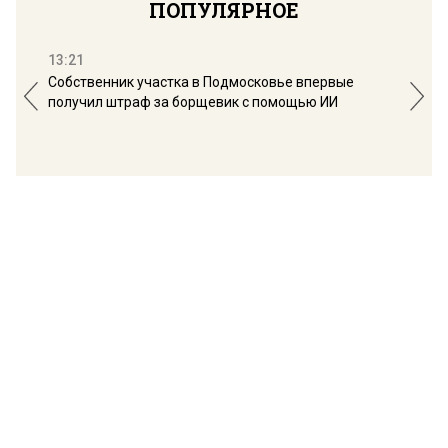
ПОПУЛЯРНОЕ
13:21
16:
Собственник участка в Подмосковье впервые
Мос
получил штраф за борщевик с помощью ИИ
обо