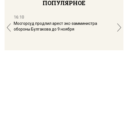
ПОПУЛЯРНОЕ
16:10
13:
Мосгорсуд продлил арест экс-замминистра
Дим
обороны Булгакова до 9 ноября