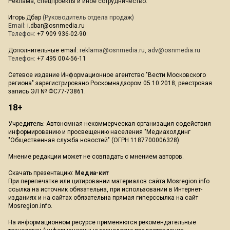
Реклама, спецпроекты и иное сотрудничество:
Игорь Дбар
(Руководитель отдела продаж)
Email:
i.dbar@osnmedia.ru
Телефон:
+7 909 936-02-90
Дополнительные email:
reklama@osnmedia.ru
,
adv@osnmedia.ru
Телефон:
+7 495 004-56-11
Сетевое издание Информационное агентство "Вести Московского
региона" зарегистрировано Роскомнадзором 05.10.2018, реестровая
запись ЭЛ № ФС77-73861.
18+
Учредитель: Автономная некоммерческая организация содействия
информированию и просвещению населения "Медиахолдинг
"Общественная служба новостей" (ОГРН 1187700006328).
Мнение редакции может не совпадать с мнением авторов.
Скачать презентацию:
Медиа-кит
При перепечатке или цитировании материалов сайта Mosregion.info
ссылка на источник обязательна, при использовании в Интернет-
изданиях и на сайтах обязательна прямая гиперссылка на сайт
Mosregion.info.
На информационном ресурсе применяются рекомендательные