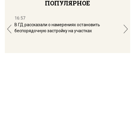
ПОПУЛЯРНОЕ
16:57
13:
В ГД рассказали о намерениях остановить
Соб
беспорядочную застройку на участках
пол