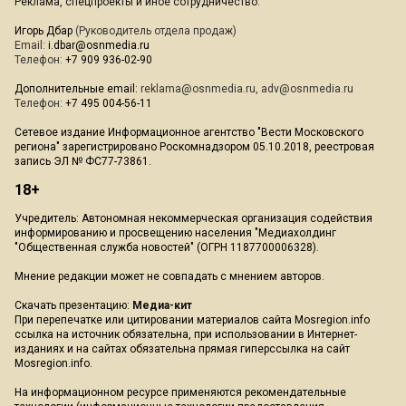
Реклама, спецпроекты и иное сотрудничество:
Игорь Дбар
(Руководитель отдела продаж)
Email:
i.dbar@osnmedia.ru
Телефон:
+7 909 936-02-90
Дополнительные email:
reklama@osnmedia.ru
,
adv@osnmedia.ru
Телефон:
+7 495 004-56-11
Сетевое издание Информационное агентство "Вести Московского
региона" зарегистрировано Роскомнадзором 05.10.2018, реестровая
запись ЭЛ № ФС77-73861.
18+
Учредитель: Автономная некоммерческая организация содействия
информированию и просвещению населения "Медиахолдинг
"Общественная служба новостей" (ОГРН 1187700006328).
Мнение редакции может не совпадать с мнением авторов.
Скачать презентацию:
Медиа-кит
При перепечатке или цитировании материалов сайта Mosregion.info
ссылка на источник обязательна, при использовании в Интернет-
изданиях и на сайтах обязательна прямая гиперссылка на сайт
Mosregion.info.
На информационном ресурсе применяются рекомендательные