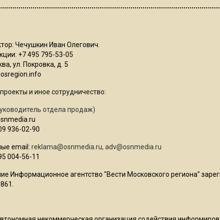
тор: Чечушкин Иван Олегович.
ции: +7 495 795-53-05
ва, ул. Покровка, д. 5
sregion.info
проекты и иное сотрудничество:
уководитель отдела продаж)
osnmedia.ru
09 936-02-90
ые email:
reklama@osnmedia.ru
,
adv@osnmedia.ru
95 004-56-11
ие Информационное агентство "Вести Московского региона" зарег
861.
Автономная некоммерческая организация содействия информиро