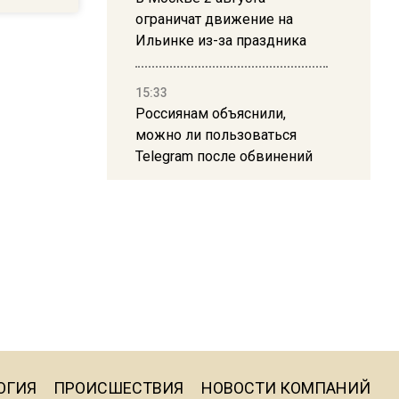
ограничат движение на
Ильинке из-за праздника
15:33
Россиянам объяснили,
можно ли пользоваться
Telegram после обвинений
против Дурова
22:24
На Москву обрушится до 17
литров дождя на
квадратный метр
13:50
Опубликовано видео с
ОГИЯ
ПРОИСШЕСТВИЯ
НОВОСТИ КОМПАНИЙ
Коломенского хлебозавода: