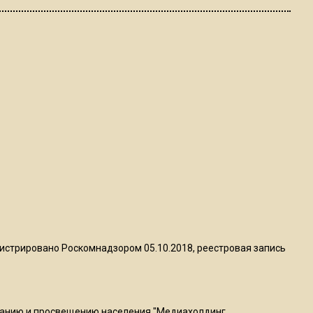
пиццы валяются на полу
16:53
Роман Терюшков назвал
причину банкротства
«Химок»
13:27
В Подмосковье прекратили
гражданство 88 человек и
аннулировали 2600 ВНЖ
20:56
Сотрудники хлебозавода в
истрировано Роскомнадзором 05.10.2018, реестровая запись
Балашихе массово
увольняются из-за жары в
цехах
ванию и просвещению населения "Медиахолдинг