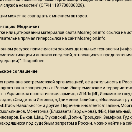
 служба новостей" (ОГРН 1187700006328).
ции может не совпадать с мнением авторов.
ентацию:
Медиа-кит
ке или цитировании материалов сайта Mosregion.info ссылка на и
бязательна прямая гиперссылка на сайт Mosregion.info.
онном ресурсе применяются рекомендательные технологии (инф
 систематизации и анализа сведений, относящихся к предпочтения
едерации)".
Подробнее
.
ьское соглашение
ms признана экстремистской организацией, её деятельность в Ро
stagram так же запрещены в России. Экстремистские и террористи
в», «Украинская повстанческая армия», «ИГИЛ» (ИГ, Исламское гос
рода», «Свидетели Иеговы», «Движение Талибан», «Исламская груп
 «Штабы Навального» и другие. Перечень иноагентов: Галкин, Мор
Смольянинов, Монеточка (Елизавета Гардымова), ФБК, Навальный, 
ивоваров, Быков, Шац, Глуховский, Долин, Троицкий, Земфира, Гудк
находящихся под судебным запретом в России, можно найти на са