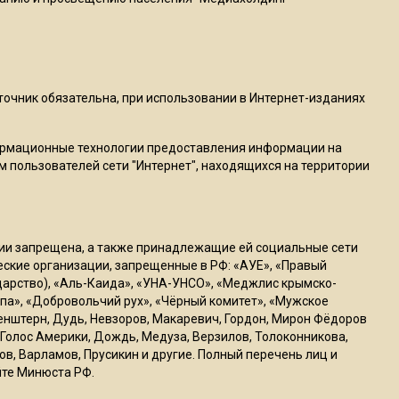
22:07
Резкое похолодание с
грозами придет в
Подмосковье 21 июля
сточник обязательна, при использовании в Интернет-изданиях
ормационные технологии предоставления информации на
18:05
м пользователей сети "Интернет", находящихся на территории
Юрист Машаров объяснил,
как МРОТ влияет на
будущие пенсии
ссии запрещена, а также принадлежащие ей социальные сети
17:12
ческие организации, запрещенные в РФ: «АУЕ», «Правый
ударство), «Аль-Каида», «УНА-УНСО», «Меджлис крымско-
МЧС предупредило об
па», «Добровольчий рух», «Чёрный комитет», «Мужское
опасности купания при
генштерн, Дудь, Невзоров, Макаревич, Гордон, Мирон Фёдоров
перепаде температуры в 10
Голос Америки, Дождь, Медуза, Верзилов, Толоконникова,
градусов
ов, Варламов, Прусикин и другие. Полный перечень лиц и
йте Минюста РФ.