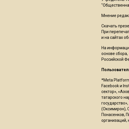
"Общественная
Мнение редак
Скачать през
При перепечат
и на сайтах о
На информаци
основе сбора,
Российской Ф
Пользовател
*Meta Platfor
Facebook и In
сектор», «Азо
татарского на
государство»,
(Оксимирон), 
Понасенков, П
организаций, 