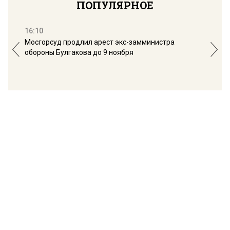
ПОПУЛЯРНОЕ
16:10
13:
Мосгорсуд продлил арест экс-замминистра
Дим
обороны Булгакова до 9 ноября