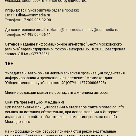
Реклама, спецпроекты и иное сотрудничество:
Игорь Дбар
(Руководитель отдела продаж)
Email:
i.dbar@osnmedia.ru
Телефон:
+7 909 936-02-90
Дополнительные email:
reklama@osnmedia.ru
,
adv@osnmedia.ru
Телефон:
+7 495 004-56-11
Сетевое издание Информационное агентство "Вести Московского
региона" зарегистрировано Роскомнадзором 05.10.2018, реестровая
запись ЭЛ № ФС77-73861.
18+
Учредитель: Автономная некоммерческая организация содействия
информированию и просвещению населения "Медиахолдинг
"Общественная служба новостей" (ОГРН 1187700006328).
Мнение редакции может не совпадать с мнением авторов.
Скачать презентацию:
Медиа-кит
При перепечатке или цитировании материалов сайта Mosregion.info
ссылка на источник обязательна, при использовании в Интернет-
изданиях и на сайтах обязательна прямая гиперссылка на сайт
Mosregion.info.
На информационном ресурсе применяются рекомендательные