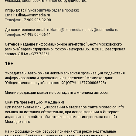
Реклама, спецпроекты и иное сотрудничество:
Игорь Дбар
(Руководитель отдела продаж)
Email:
i.dbar@osnmedia.ru
Телефон:
+7 909 936-02-90
Дополнительные email:
reklama@osnmedia.ru
,
adv@osnmedia.ru
Телефон:
+7 495 004-56-11
Сетевое издание Информационное агентство "Вести Московского
региона" зарегистрировано Роскомнадзором 05.10.2018, реестровая
запись ЭЛ № ФС77-73861.
18+
Учредитель: Автономная некоммерческая организация содействия
информированию и просвещению населения "Медиахолдинг
"Общественная служба новостей" (ОГРН 1187700006328).
Мнение редакции может не совпадать с мнением авторов.
Скачать презентацию:
Медиа-кит
При перепечатке или цитировании материалов сайта Mosregion.info
ссылка на источник обязательна, при использовании в Интернет-
изданиях и на сайтах обязательна прямая гиперссылка на сайт
Mosregion.info.
На информационном ресурсе применяются рекомендательные