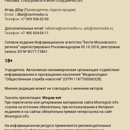
Реклама, спецпроекты и иное сотрудничество:
Игорь Дбар
(Руководитель отдела продаж)
Email:
i.dbar@osnmedia.ru
Телефон:
+7 909 936-02-90
Дополнительные email:
reklama@osnmedia.ru
,
adv@osnmedia.ru
Телефон:
+7 495 004-56-11
Сетевое издание Информационное агентство "Вести Московского
региона" зарегистрировано Роскомнадзором 05.10.2018, реестровая
запись ЭЛ № ФС77-73861.
18+
Учредитель: Автономная некоммерческая организация содействия
информированию и просвещению населения "Медиахолдинг
"Общественная служба новостей" (ОГРН 1187700006328).
Мнение редакции может не совпадать с мнением авторов.
Скачать презентацию:
Медиа-кит
При перепечатке или цитировании материалов сайта Mosregion.info
ссылка на источник обязательна, при использовании в Интернет-
изданиях и на сайтах обязательна прямая гиперссылка на сайт
Mosregion.info.
На информационном ресурсе применяются рекомендательные