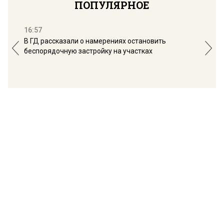
ПОПУЛЯРНОЕ
16:57
13:
В ГД рассказали о намерениях остановить
Соб
беспорядочную застройку на участках
пол