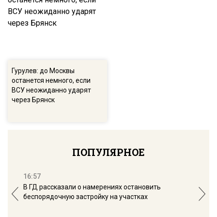
Гурулев: до Москвы
останется немного, если
ВСУ неожиданно ударят
через Брянск
ПОПУЛЯРНОЕ
16:57
13:
В ГД рассказали о намерениях остановить
Соб
беспорядочную застройку на участках
пол