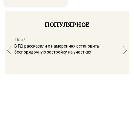
ПОПУЛЯРНОЕ
16:57
13:
В ГД рассказали о намерениях остановить
Соб
беспорядочную застройку на участках
пол