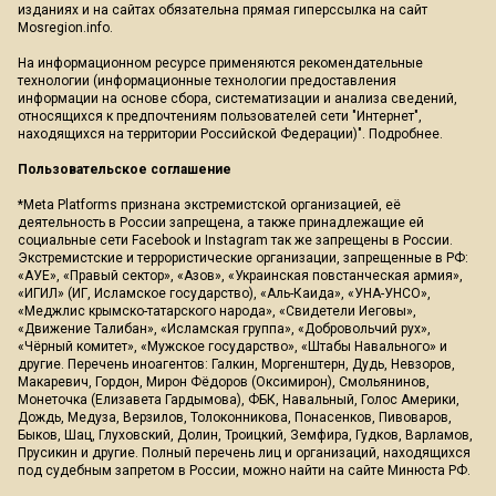
изданиях и на сайтах обязательна прямая гиперссылка на сайт
Mosregion.info.
На информационном ресурсе применяются рекомендательные
технологии (информационные технологии предоставления
информации на основе сбора, систематизации и анализа сведений,
относящихся к предпочтениям пользователей сети "Интернет",
находящихся на территории Российской Федерации)".
Подробнее
.
Пользовательское соглашение
*Meta Platforms признана экстремистской организацией, её
деятельность в России запрещена, а также принадлежащие ей
социальные сети Facebook и Instagram так же запрещены в России.
Экстремистские и террористические организации, запрещенные в РФ:
«АУЕ», «Правый сектор», «Азов», «Украинская повстанческая армия»,
«ИГИЛ» (ИГ, Исламское государство), «Аль-Каида», «УНА-УНСО»,
«Меджлис крымско-татарского народа», «Свидетели Иеговы»,
«Движение Талибан», «Исламская группа», «Добровольчий рух»,
«Чёрный комитет», «Мужское государство», «Штабы Навального» и
другие. Перечень иноагентов: Галкин, Моргенштерн, Дудь, Невзоров,
Макаревич, Гордон, Мирон Фёдоров (Оксимирон), Смольянинов,
Монеточка (Елизавета Гардымова), ФБК, Навальный, Голос Америки,
Дождь, Медуза, Верзилов, Толоконникова, Понасенков, Пивоваров,
Быков, Шац, Глуховский, Долин, Троицкий, Земфира, Гудков, Варламов,
Прусикин и другие. Полный перечень лиц и организаций, находящихся
под судебным запретом в России, можно найти на сайте Минюста РФ.