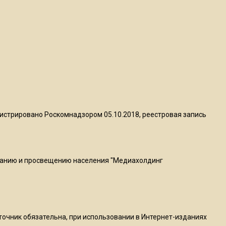
квадратный метр
13:50
Опубликовано видео с
Коломенского хлебозавода:
пиццы валяются на полу
16:53
Роман Терюшков назвал
истрировано Роскомнадзором 05.10.2018, реестровая запись
причину банкротства
«Химок»
ванию и просвещению населения "Медиахолдинг
13:27
В Подмосковье прекратили
гражданство 88 человек и
аннулировали 2600 ВНЖ
сточник обязательна, при использовании в Интернет-изданиях