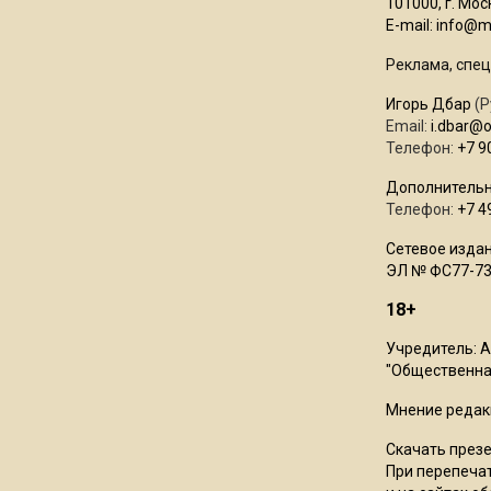
101000, г. Моск
E-mail:
info@mo
Реклама, спец
Игорь Дбар
(Р
Email:
i.dbar@
Телефон:
+7 9
Дополнительн
Телефон:
+7 4
Сетевое издан
ЭЛ № ФС77-73
18+
Учредитель: 
"Общественная
Мнение редак
Скачать през
При перепечат