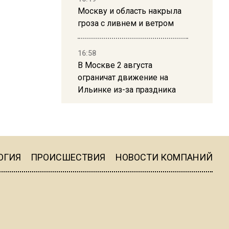
Москву и область накрыла
гроза с ливнем и ветром
16:58
В Москве 2 августа
ограничат движение на
Ильинке из-за праздника
15:33
Россиянам объяснили,
можно ли пользоваться
Telegram после обвинений
ОГИЯ
ПРОИСШЕСТВИЯ
НОВОСТИ КОМПАНИЙ
против Дурова
22:24
На Москву обрушится до 17
литров дождя на