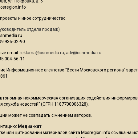
ва, ул. Покровка, д. 5
sregion.info
проекты и иное сотрудничество:
уководитель отдела продаж)
osnmedia.ru
09 936-02-90
ые email:
reklama@osnmedia.ru
,
adv@osnmedia.ru
95 004-56-11
ие Информационное агентство "Вести Московского региона" зарег
861.
Автономная некоммерческая организация содействия информиро
 служба новостей" (ОГРН 1187700006328).
ции может не совпадать с мнением авторов.
ентацию:
Медиа-кит
ке или цитировании материалов сайта Mosregion.info ссылка на и