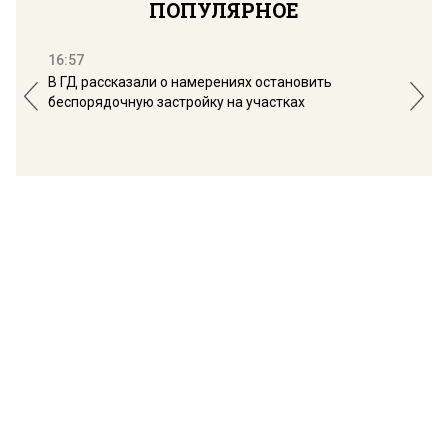
ПОПУЛЯРНОЕ
16:57
13:
В ГД рассказали о намерениях остановить
Соб
беспорядочную застройку на участках
пол