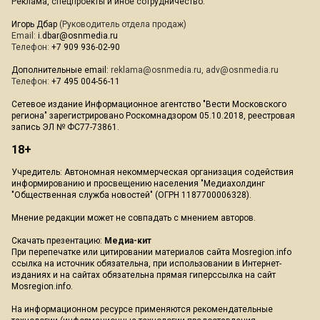
Реклама, спецпроекты и иное сотрудничество:
Игорь Дбар
(Руководитель отдела продаж)
Email:
i.dbar@osnmedia.ru
Телефон:
+7 909 936-02-90
Дополнительные email:
reklama@osnmedia.ru
,
adv@osnmedia.ru
Телефон:
+7 495 004-56-11
Сетевое издание Информационное агентство "Вести Московского
региона" зарегистрировано Роскомнадзором 05.10.2018, реестровая
запись ЭЛ № ФС77-73861.
18+
Учредитель: Автономная некоммерческая организация содействия
информированию и просвещению населения "Медиахолдинг
"Общественная служба новостей" (ОГРН 1187700006328).
Мнение редакции может не совпадать с мнением авторов.
Скачать презентацию:
Медиа-кит
При перепечатке или цитировании материалов сайта Mosregion.info
ссылка на источник обязательна, при использовании в Интернет-
изданиях и на сайтах обязательна прямая гиперссылка на сайт
Mosregion.info.
На информационном ресурсе применяются рекомендательные