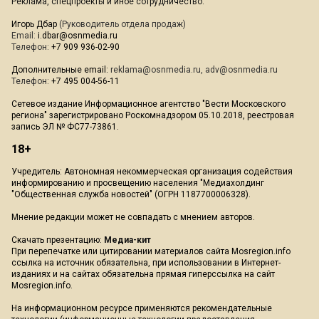
Реклама, спецпроекты и иное сотрудничество:
Игорь Дбар
(Руководитель отдела продаж)
Email:
i.dbar@osnmedia.ru
Телефон:
+7 909 936-02-90
Дополнительные email:
reklama@osnmedia.ru
,
adv@osnmedia.ru
Телефон:
+7 495 004-56-11
Сетевое издание Информационное агентство "Вести Московского
региона" зарегистрировано Роскомнадзором 05.10.2018, реестровая
запись ЭЛ № ФС77-73861.
18+
Учредитель: Автономная некоммерческая организация содействия
информированию и просвещению населения "Медиахолдинг
"Общественная служба новостей" (ОГРН 1187700006328).
Мнение редакции может не совпадать с мнением авторов.
Скачать презентацию:
Медиа-кит
При перепечатке или цитировании материалов сайта Mosregion.info
ссылка на источник обязательна, при использовании в Интернет-
изданиях и на сайтах обязательна прямая гиперссылка на сайт
Mosregion.info.
На информационном ресурсе применяются рекомендательные