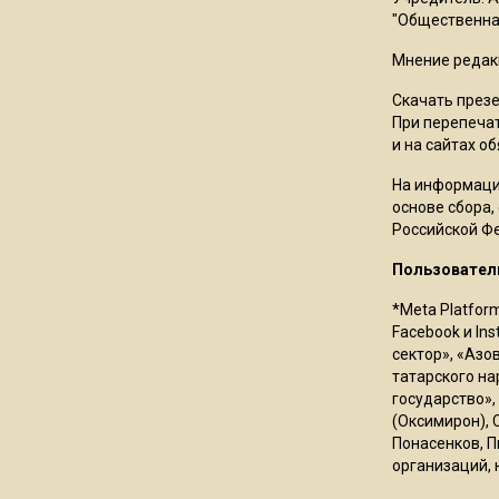
"Общественная
Мнение редак
Скачать през
При перепечат
и на сайтах о
На информаци
основе сбора,
Российской Ф
Пользовател
*Meta Platfor
Facebook и In
сектор», «Азо
татарского на
государство»,
(Оксимирон), 
Понасенков, П
организаций, 