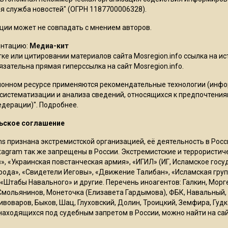
 служба новостей" (ОГРН 1187700006328).
ции может не совпадать с мнением авторов.
ентацию:
Медиа-кит
ке или цитировании материалов сайта Mosregion.info ссылка на и
бязательна прямая гиперссылка на сайт Mosregion.info.
онном ресурсе применяются рекомендательные технологии (инф
 систематизации и анализа сведений, относящихся к предпочтения
едерации)".
Подробнее
.
ьское соглашение
ms признана экстремистской организацией, её деятельность в Ро
stagram так же запрещены в России. Экстремистские и террористи
в», «Украинская повстанческая армия», «ИГИЛ» (ИГ, Исламское гос
рода», «Свидетели Иеговы», «Движение Талибан», «Исламская груп
 «Штабы Навального» и другие. Перечень иноагентов: Галкин, Мор
Смольянинов, Монеточка (Елизавета Гардымова), ФБК, Навальный, 
ивоваров, Быков, Шац, Глуховский, Долин, Троицкий, Земфира, Гудк
находящихся под судебным запретом в России, можно найти на са