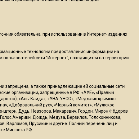
пиццы валяются на полу
16:53
Роман Терюшков назвал
причину банкротства
сточник обязательна, при использовании в Интернет-изданиях
«Химок»
ормационные технологии предоставления информации на
м пользователей сети "Интернет", находящихся на территории
13:27
В Подмосковье прекратили
гражданство 88 человек и
аннулировали 2600 ВНЖ
ссии запрещена, а также принадлежащие ей социальные сети
ческие организации, запрещенные в РФ: «АУЕ», «Правый
ударство), «Аль-Каида», «УНА-УНСО», «Меджлис крымско-
20:56
па», «Добровольчий рух», «Чёрный комитет», «Мужское
Сотрудники хлебозавода в
генштерн, Дудь, Невзоров, Макаревич, Гордон, Мирон Фёдоров
Балашихе массово
Голос Америки, Дождь, Медуза, Верзилов, Толоконникова,
увольняются из-за жары в
ов, Варламов, Прусикин и другие. Полный перечень лиц и
цехах
йте Минюста РФ.