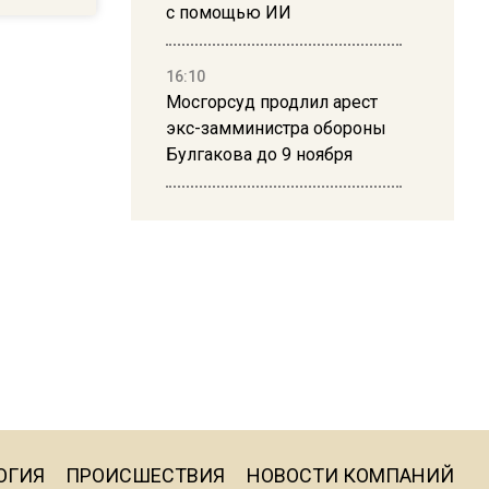
с помощью ИИ
16:10
Мосгорсуд продлил арест
экс-замминистра обороны
Булгакова до 9 ноября
13:50
Дима Билан ответил на
критику концерта в Москве
16:19
Москву и область накрыла
гроза с ливнем и ветром
16:58
ОГИЯ
ПРОИСШЕСТВИЯ
НОВОСТИ КОМПАНИЙ
В Москве 2 августа