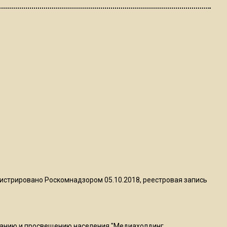
ограничат движение на
Ильинке из-за праздника
15:33
Россиянам объяснили,
можно ли пользоваться
Telegram после обвинений
против Дурова
22:24
На Москву обрушится до 17
литров дождя на
квадратный метр
истрировано Роскомнадзором 05.10.2018, реестровая запись
13:50
Опубликовано видео с
Коломенского хлебозавода:
ванию и просвещению населения "Медиахолдинг