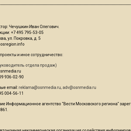
тор: Чечушкин Иван Олегович.
ции: +7 495 795-53-05
ва, ул. Покровка, д. 5
sregion.info
проекты и иное сотрудничество:
уководитель отдела продаж)
osnmedia.ru
09 936-02-90
ые email:
reklama@osnmedia.ru
,
adv@osnmedia.ru
95 004-56-11
ие Информационное агентство "Вести Московского региона" зарег
861.
Автономная некоммерческая организация содействия информиро