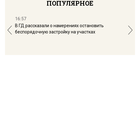
ПОПУЛЯРНОЕ
16:57
13:
В ГД рассказали о намерениях остановить
Соб
беспорядочную застройку на участках
пол