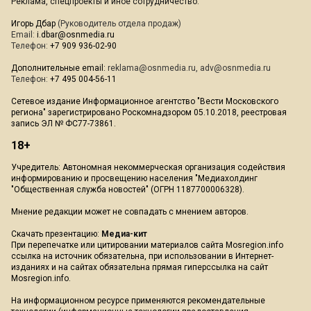
Реклама, спецпроекты и иное сотрудничество:
Игорь Дбар
(Руководитель отдела продаж)
Email:
i.dbar@osnmedia.ru
Телефон:
+7 909 936-02-90
Дополнительные email:
reklama@osnmedia.ru
,
adv@osnmedia.ru
Телефон:
+7 495 004-56-11
Сетевое издание Информационное агентство "Вести Московского
региона" зарегистрировано Роскомнадзором 05.10.2018, реестровая
запись ЭЛ № ФС77-73861.
18+
Учредитель: Автономная некоммерческая организация содействия
информированию и просвещению населения "Медиахолдинг
"Общественная служба новостей" (ОГРН 1187700006328).
Мнение редакции может не совпадать с мнением авторов.
Скачать презентацию:
Медиа-кит
При перепечатке или цитировании материалов сайта Mosregion.info
ссылка на источник обязательна, при использовании в Интернет-
изданиях и на сайтах обязательна прямая гиперссылка на сайт
Mosregion.info.
На информационном ресурсе применяются рекомендательные