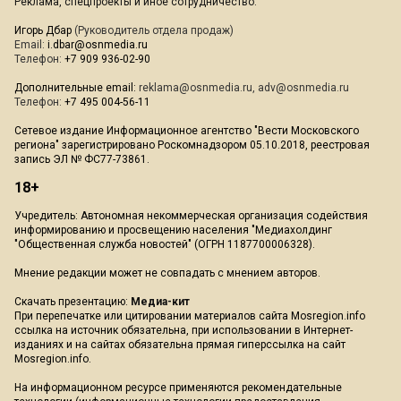
Реклама, спецпроекты и иное сотрудничество:
Игорь Дбар
(Руководитель отдела продаж)
Email:
i.dbar@osnmedia.ru
Телефон:
+7 909 936-02-90
Дополнительные email:
reklama@osnmedia.ru
,
adv@osnmedia.ru
Телефон:
+7 495 004-56-11
Сетевое издание Информационное агентство "Вести Московского
региона" зарегистрировано Роскомнадзором 05.10.2018, реестровая
запись ЭЛ № ФС77-73861.
18+
Учредитель: Автономная некоммерческая организация содействия
информированию и просвещению населения "Медиахолдинг
"Общественная служба новостей" (ОГРН 1187700006328).
Мнение редакции может не совпадать с мнением авторов.
Скачать презентацию:
Медиа-кит
При перепечатке или цитировании материалов сайта Mosregion.info
ссылка на источник обязательна, при использовании в Интернет-
изданиях и на сайтах обязательна прямая гиперссылка на сайт
Mosregion.info.
На информационном ресурсе применяются рекомендательные