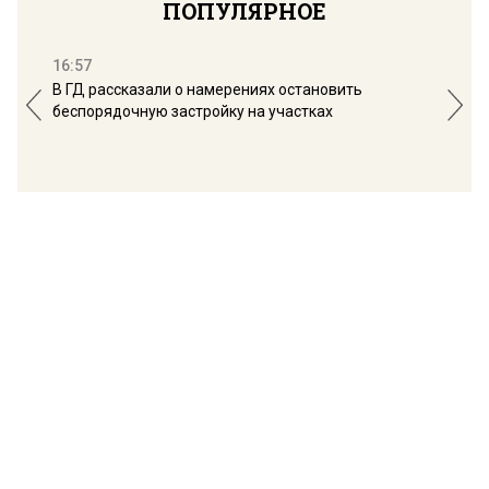
ПОПУЛЯРНОЕ
16:57
13:
В ГД рассказали о намерениях остановить
Соб
беспорядочную застройку на участках
пол