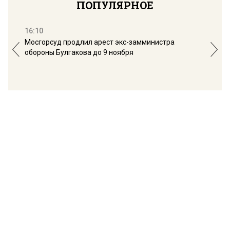
ПОПУЛЯРНОЕ
16:10
13:
Мосгорсуд продлил арест экс-замминистра
Дим
обороны Булгакова до 9 ноября