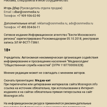
Реклама, спецпроекты и иное сотрудничество:
Игорь Дбар
(Руководитель отдела продаж)
Email:
i.dbar@osnmedia.ru
Телефон:
+7 909 936-02-90
Дополнительные email:
reklama@osnmedia.ru
,
adv@osnmedia.ru
Телефон:
+7 495 004-56-11
Сетевое издание Информационное агентство "Вести Московского
региона" зарегистрировано Роскомнадзором 05.10.2018, реестровая
запись ЭЛ № ФС77-73861.
18+
Учредитель: Автономная некоммерческая организация содействия
информированию и просвещению населения "Медиахолдинг
"Общественная служба новостей" (ОГРН 1187700006328).
Мнение редакции может не совпадать с мнением авторов.
Скачать презентацию:
Медиа-кит
При перепечатке или цитировании материалов сайта Mosregion.info
ссылка на источник обязательна, при использовании в Интернет-
изданиях и на сайтах обязательна прямая гиперссылка на сайт
Mosregion.info.
На информационном ресурсе применяются рекомендательные