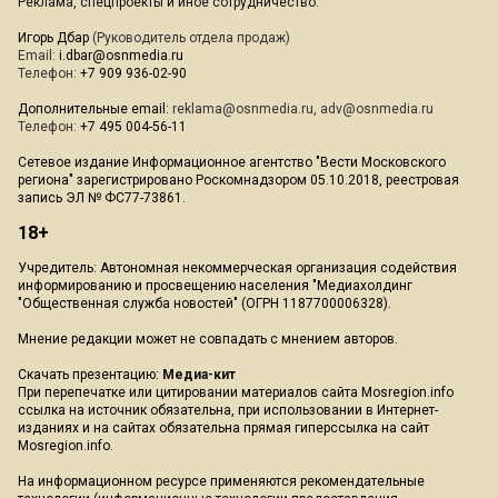
Реклама, спецпроекты и иное сотрудничество:
Игорь Дбар
(Руководитель отдела продаж)
Email:
i.dbar@osnmedia.ru
Телефон:
+7 909 936-02-90
Дополнительные email:
reklama@osnmedia.ru
,
adv@osnmedia.ru
Телефон:
+7 495 004-56-11
Сетевое издание Информационное агентство "Вести Московского
региона" зарегистрировано Роскомнадзором 05.10.2018, реестровая
запись ЭЛ № ФС77-73861.
18+
Учредитель: Автономная некоммерческая организация содействия
информированию и просвещению населения "Медиахолдинг
"Общественная служба новостей" (ОГРН 1187700006328).
Мнение редакции может не совпадать с мнением авторов.
Скачать презентацию:
Медиа-кит
При перепечатке или цитировании материалов сайта Mosregion.info
ссылка на источник обязательна, при использовании в Интернет-
изданиях и на сайтах обязательна прямая гиперссылка на сайт
Mosregion.info.
На информационном ресурсе применяются рекомендательные