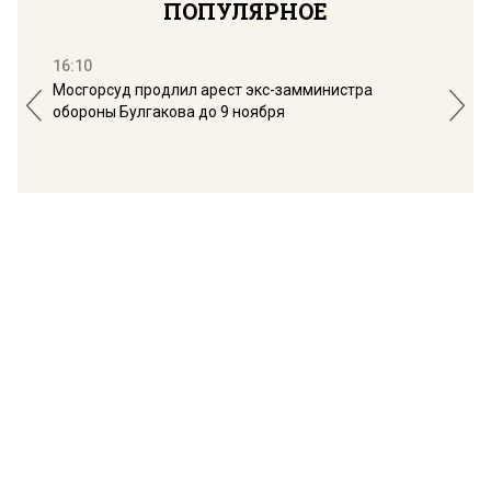
ПОПУЛЯРНОЕ
16:10
13:
Мосгорсуд продлил арест экс-замминистра
Дим
обороны Булгакова до 9 ноября