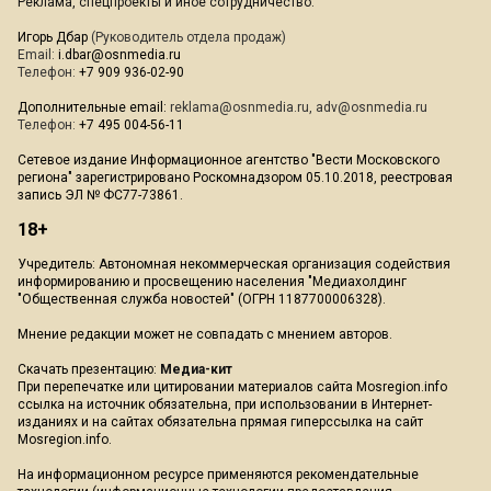
Реклама, спецпроекты и иное сотрудничество:
Игорь Дбар
(Руководитель отдела продаж)
Email:
i.dbar@osnmedia.ru
Телефон:
+7 909 936-02-90
Дополнительные email:
reklama@osnmedia.ru
,
adv@osnmedia.ru
Телефон:
+7 495 004-56-11
Сетевое издание Информационное агентство "Вести Московского
региона" зарегистрировано Роскомнадзором 05.10.2018, реестровая
запись ЭЛ № ФС77-73861.
18+
Учредитель: Автономная некоммерческая организация содействия
информированию и просвещению населения "Медиахолдинг
"Общественная служба новостей" (ОГРН 1187700006328).
Мнение редакции может не совпадать с мнением авторов.
Скачать презентацию:
Медиа-кит
При перепечатке или цитировании материалов сайта Mosregion.info
ссылка на источник обязательна, при использовании в Интернет-
изданиях и на сайтах обязательна прямая гиперссылка на сайт
Mosregion.info.
На информационном ресурсе применяются рекомендательные