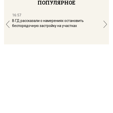
ПОПУЛЯРНОЕ
16:57
13:
В ГД рассказали о намерениях остановить
Соб
беспорядочную застройку на участках
пол