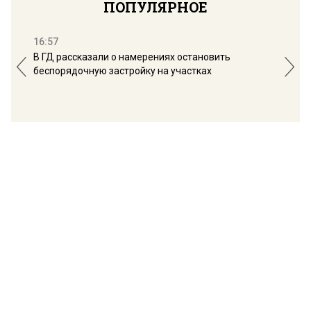
ПОПУЛЯРНОЕ
16:57
13:
В ГД рассказали о намерениях остановить
Соб
беспорядочную застройку на участках
пол