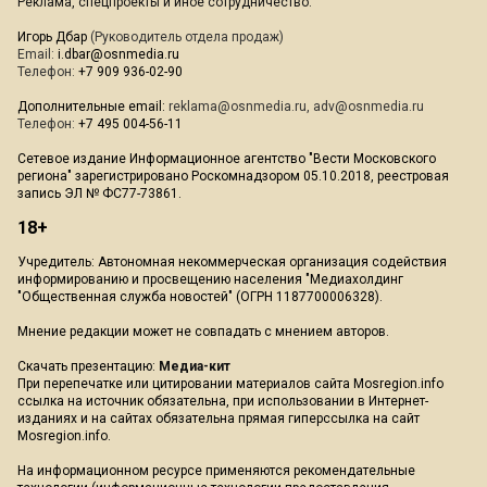
Реклама, спецпроекты и иное сотрудничество:
Игорь Дбар
(Руководитель отдела продаж)
Email:
i.dbar@osnmedia.ru
Телефон:
+7 909 936-02-90
Дополнительные email:
reklama@osnmedia.ru
,
adv@osnmedia.ru
Телефон:
+7 495 004-56-11
Сетевое издание Информационное агентство "Вести Московского
региона" зарегистрировано Роскомнадзором 05.10.2018, реестровая
запись ЭЛ № ФС77-73861.
18+
Учредитель: Автономная некоммерческая организация содействия
информированию и просвещению населения "Медиахолдинг
"Общественная служба новостей" (ОГРН 1187700006328).
Мнение редакции может не совпадать с мнением авторов.
Скачать презентацию:
Медиа-кит
При перепечатке или цитировании материалов сайта Mosregion.info
ссылка на источник обязательна, при использовании в Интернет-
изданиях и на сайтах обязательна прямая гиперссылка на сайт
Mosregion.info.
На информационном ресурсе применяются рекомендательные