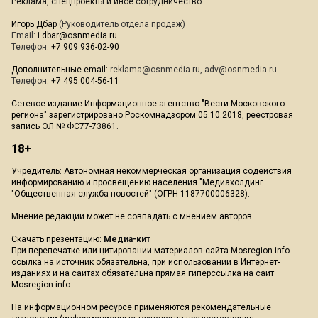
Реклама, спецпроекты и иное сотрудничество:
Игорь Дбар
(Руководитель отдела продаж)
Email:
i.dbar@osnmedia.ru
Телефон:
+7 909 936-02-90
Дополнительные email:
reklama@osnmedia.ru
,
adv@osnmedia.ru
Телефон:
+7 495 004-56-11
Сетевое издание Информационное агентство "Вести Московского
региона" зарегистрировано Роскомнадзором 05.10.2018, реестровая
запись ЭЛ № ФС77-73861.
18+
Учредитель: Автономная некоммерческая организация содействия
информированию и просвещению населения "Медиахолдинг
"Общественная служба новостей" (ОГРН 1187700006328).
Мнение редакции может не совпадать с мнением авторов.
Скачать презентацию:
Медиа-кит
При перепечатке или цитировании материалов сайта Mosregion.info
ссылка на источник обязательна, при использовании в Интернет-
изданиях и на сайтах обязательна прямая гиперссылка на сайт
Mosregion.info.
На информационном ресурсе применяются рекомендательные