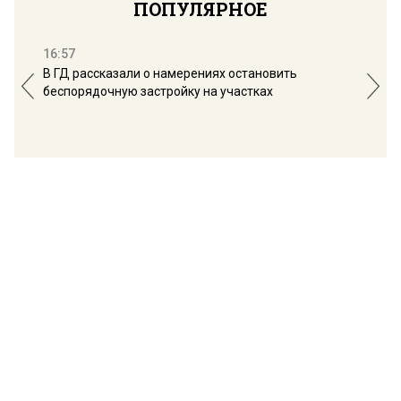
ПОПУЛЯРНОЕ
16:57
13:
В ГД рассказали о намерениях остановить
Соб
беспорядочную застройку на участках
пол