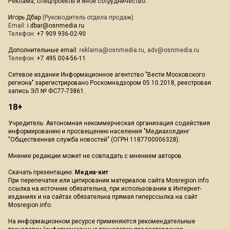
Реклама, спецпроекты и иное сотрудничество:
Игорь Дбар
(Руководитель отдела продаж)
Email:
i.dbar@osnmedia.ru
Телефон:
+7 909 936-02-90
Дополнительные email:
reklama@osnmedia.ru
,
adv@osnmedia.ru
Телефон:
+7 495 004-56-11
Сетевое издание Информационное агентство "Вести Московского
региона" зарегистрировано Роскомнадзором 05.10.2018, реестровая
запись ЭЛ № ФС77-73861.
18+
Учредитель: Автономная некоммерческая организация содействия
информированию и просвещению населения "Медиахолдинг
"Общественная служба новостей" (ОГРН 1187700006328).
Мнение редакции может не совпадать с мнением авторов.
Скачать презентацию:
Медиа-кит
При перепечатке или цитировании материалов сайта Mosregion.info
ссылка на источник обязательна, при использовании в Интернет-
изданиях и на сайтах обязательна прямая гиперссылка на сайт
Mosregion.info.
На информационном ресурсе применяются рекомендательные