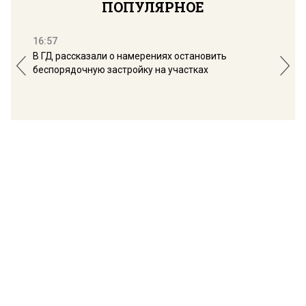
ПОПУЛЯРНОЕ
16:57
13:
В ГД рассказали о намерениях остановить
Соб
беспорядочную застройку на участках
пол