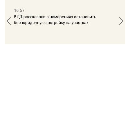
16:57
13:
В ГД рассказали о намерениях остановить
Соб
беспорядочную застройку на участках
пол