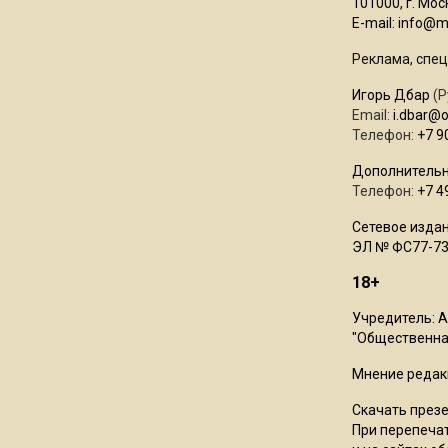
101000, г. Моск
E-mail:
info@mo
Реклама, спец
Игорь Дбар
(Р
Email:
i.dbar@
Телефон:
+7 9
Дополнительн
Телефон:
+7 4
Сетевое издан
ЭЛ № ФС77-73
18+
Учредитель: 
"Общественная
Мнение редак
Скачать през
При перепечат