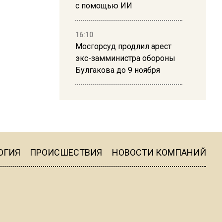
с помощью ИИ
16:10
Мосгорсуд продлил арест
экс-замминистра обороны
Булгакова до 9 ноября
13:50
Дима Билан ответил на
критику концерта в Москве
ОГИЯ
ПРОИСШЕСТВИЯ
НОВОСТИ КОМПАНИЙ
16:19
Москву и область накрыла
гроза с ливнем и ветром
16:58
В Москве 2 августа