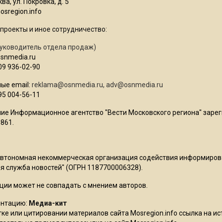
ва, ул. Покровка, д. 5
sregion.info
проекты и иное сотрудничество:
уководитель отдела продаж)
osnmedia.ru
09 936-02-90
ые email:
reklama@osnmedia.ru
,
adv@osnmedia.ru
95 004-56-11
ие Информационное агентство "Вести Московского региона" зарег
861.
Автономная некоммерческая организация содействия информиро
 служба новостей" (ОГРН 1187700006328).
ции может не совпадать с мнением авторов.
ентацию:
Медиа-кит
ке или цитировании материалов сайта Mosregion.info ссылка на и