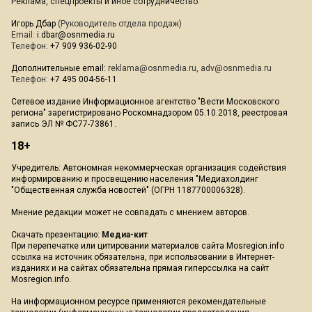
Реклама, спецпроекты и иное сотрудничество:
Игорь Дбар
(Руководитель отдела продаж)
Email:
i.dbar@osnmedia.ru
Телефон:
+7 909 936-02-90
Дополнительные email:
reklama@osnmedia.ru
,
adv@osnmedia.ru
Телефон:
+7 495 004-56-11
Сетевое издание Информационное агентство "Вести Московского
региона" зарегистрировано Роскомнадзором 05.10.2018, реестровая
запись ЭЛ № ФС77-73861.
18+
Учредитель: Автономная некоммерческая организация содействия
информированию и просвещению населения "Медиахолдинг
"Общественная служба новостей" (ОГРН 1187700006328).
Мнение редакции может не совпадать с мнением авторов.
Скачать презентацию:
Медиа-кит
При перепечатке или цитировании материалов сайта Mosregion.info
ссылка на источник обязательна, при использовании в Интернет-
изданиях и на сайтах обязательна прямая гиперссылка на сайт
Mosregion.info.
На информационном ресурсе применяются рекомендательные