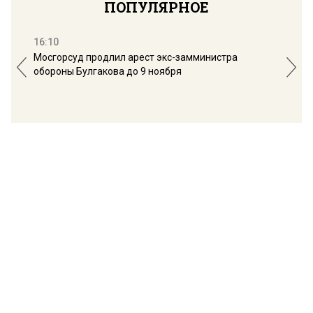
ПОПУЛЯРНОЕ
16:10
13:
Мосгорсуд продлил арест экс-замминистра
Дим
обороны Булгакова до 9 ноября