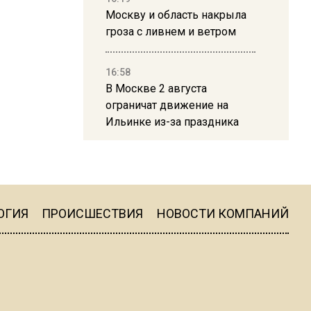
Москву и область накрыла
гроза с ливнем и ветром
16:58
В Москве 2 августа
ограничат движение на
Ильинке из-за праздника
15:33
Россиянам объяснили,
можно ли пользоваться
Telegram после обвинений
ОГИЯ
ПРОИСШЕСТВИЯ
НОВОСТИ КОМПАНИЙ
против Дурова
22:24
На Москву обрушится до 17
литров дождя на