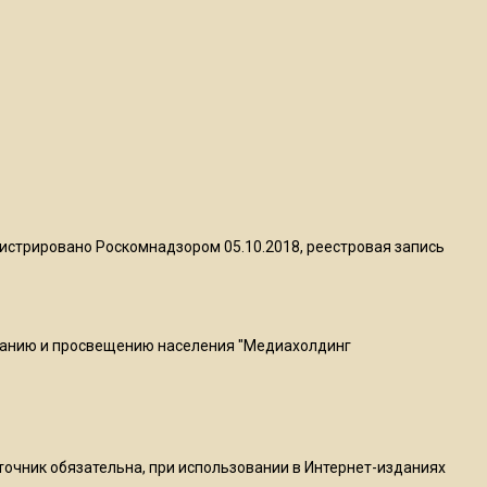
квадратный метр
13:50
Опубликовано видео с
Коломенского хлебозавода:
пиццы валяются на полу
16:53
Роман Терюшков назвал
истрировано Роскомнадзором 05.10.2018, реестровая запись
причину банкротства
«Химок»
ванию и просвещению населения "Медиахолдинг
13:27
В Подмосковье прекратили
гражданство 88 человек и
аннулировали 2600 ВНЖ
сточник обязательна, при использовании в Интернет-изданиях