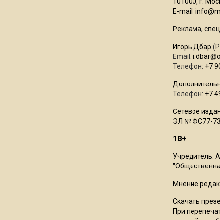
101000, г. Моск
E-mail:
info@mo
Реклама, спец
Игорь Дбар
(Р
Email:
i.dbar@
Телефон:
+7 9
Дополнительн
Телефон:
+7 4
Сетевое издан
ЭЛ № ФС77-73
18+
Учредитель: 
"Общественная
Мнение редак
Скачать през
При перепечат