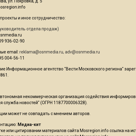
ва, ул. Покровка, д. 5
sregion.info
проекты и иное сотрудничество:
уководитель отдела продаж)
osnmedia.ru
09 936-02-90
ые email:
reklama@osnmedia.ru
,
adv@osnmedia.ru
95 004-56-11
ие Информационное агентство "Вести Московского региона" зарег
861.
Автономная некоммерческая организация содействия информиро
 служба новостей" (ОГРН 1187700006328).
ции может не совпадать с мнением авторов.
ентацию:
Медиа-кит
ке или цитировании материалов сайта Mosregion.info ссылка на и