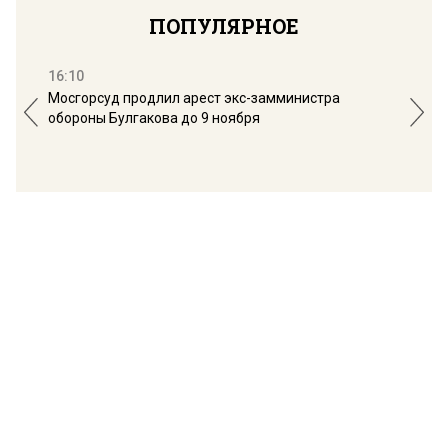
ПОПУЛЯРНОЕ
16:10
13:
Мосгорсуд продлил арест экс-замминистра
Дим
обороны Булгакова до 9 ноября