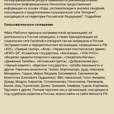
На информационном ресурсе применяются рекомендательные
технологии (информационные технологии предоставления
информации на основе сбора, систематизации и анализа сведений,
относящихся к предпочтениям пользователей сети "Интернет",
находящихся на территории Российской Федерации)".
Подробнее
.
Пользовательское соглашение
*Meta Platforms признана экстремистской организацией, её
деятельность в России запрещена, а также принадлежащие ей
социальные сети Facebook и Instagram так же запрещены в России.
Экстремистские и террористические организации, запрещенные в РФ:
«АУЕ», «Правый сектор», «Азов», «Украинская повстанческая армия»,
«ИГИЛ» (ИГ, Исламское государство), «Аль-Каида», «УНА-УНСО»,
«Меджлис крымско-татарского народа», «Свидетели Иеговы»,
«Движение Талибан», «Исламская группа», «Добровольчий рух»,
«Чёрный комитет», «Мужское государство», «Штабы Навального» и
другие. Перечень иноагентов: Галкин, Моргенштерн, Дудь, Невзоров,
Макаревич, Гордон, Мирон Фёдоров (Оксимирон), Смольянинов,
Монеточка (Елизавета Гардымова), ФБК, Навальный, Голос Америки,
Дождь, Медуза, Верзилов, Толоконникова, Понасенков, Пивоваров,
Быков, Шац, Глуховский, Долин, Троицкий, Земфира, Гудков, Варламов,
Прусикин и другие. Полный перечень лиц и организаций, находящихся
под судебным запретом в России, можно найти на сайте Минюста РФ.