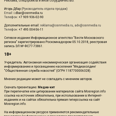
Реклама, спецпроекты и иное сотрудничество:
Игорь Дбар
(Руководитель отдела продаж)
Email:
i.dbar@osnmedia.ru
Телефон:
+7 909 936-02-90
Дополнительные email:
reklama@osnmedia.ru
,
adv@osnmedia.ru
Телефон:
+7 495 004-56-11
Сетевое издание Информационное агентство "Вести Московского
региона" зарегистрировано Роскомнадзором 05.10.2018, реестровая
запись ЭЛ № ФС77-73861.
18+
Учредитель: Автономная некоммерческая организация содействия
информированию и просвещению населения "Медиахолдинг
"Общественная служба новостей" (ОГРН 1187700006328).
Мнение редакции может не совпадать с мнением авторов.
Скачать презентацию:
Медиа-кит
При перепечатке или цитировании материалов сайта Mosregion.info
ссылка на источник обязательна, при использовании в Интернет-
изданиях и на сайтах обязательна прямая гиперссылка на сайт
Mosregion.info.
На информационном ресурсе применяются рекомендательные