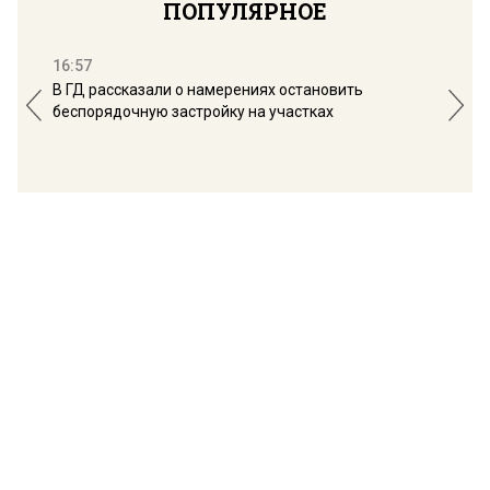
ПОПУЛЯРНОЕ
16:57
13:
В ГД рассказали о намерениях остановить
Соб
беспорядочную застройку на участках
пол