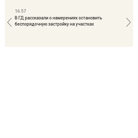
16:57
13:
В ГД рассказали о намерениях остановить
Соб
беспорядочную застройку на участках
пол