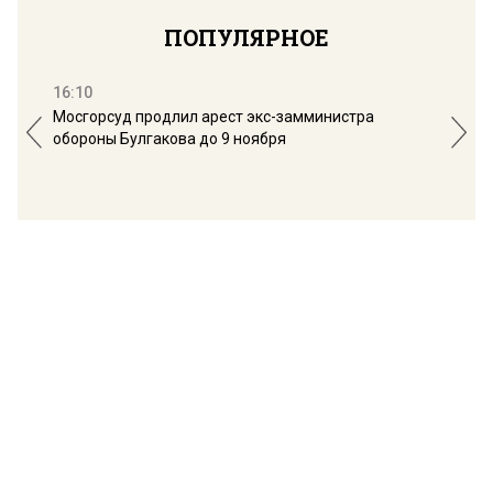
ПОПУЛЯРНОЕ
16:10
13:
Мосгорсуд продлил арест экс-замминистра
Дим
обороны Булгакова до 9 ноября