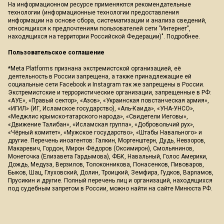
На информационном ресурсе применяются рекомендательные
технологии (информационные технологии предоставления
информации на основе сбора, систематизации и анализа сведений,
относящихся к предпочтениям пользователей сети "Интернет",
находящихся на территории Российской Федерации)".
Подробнее
.
Пользовательское соглашение
*Meta Platforms признана экстремистской организацией, её
деятельность в России запрещена, а также принадлежащие ей
социальные сети Facebook и Instagram так же запрещены в России.
Экстремистские и террористические организации, запрещенные в РФ:
«АУЕ», «Правый сектор», «Азов», «Украинская повстанческая армия»,
«ИГИЛ» (ИГ, Исламское государство), «Аль-Каида», «УНА-УНСО»,
«Меджлис крымско-татарского народа», «Свидетели Иеговы»,
«Движение Талибан», «Исламская группа», «Добровольчий рух»,
«Чёрный комитет», «Мужское государство», «Штабы Навального» и
другие. Перечень иноагентов: Галкин, Моргенштерн, Дудь, Невзоров,
Макаревич, Гордон, Мирон Фёдоров (Оксимирон), Смольянинов,
Монеточка (Елизавета Гардымова), ФБК, Навальный, Голос Америки,
Дождь, Медуза, Верзилов, Толоконникова, Понасенков, Пивоваров,
Быков, Шац, Глуховский, Долин, Троицкий, Земфира, Гудков, Варламов,
Прусикин и другие. Полный перечень лиц и организаций, находящихся
под судебным запретом в России, можно найти на сайте Минюста РФ.