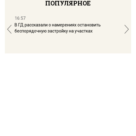
ПОПУЛЯРНОЕ
16:57
13:
В ГД рассказали о намерениях остановить
Соб
беспорядочную застройку на участках
пол