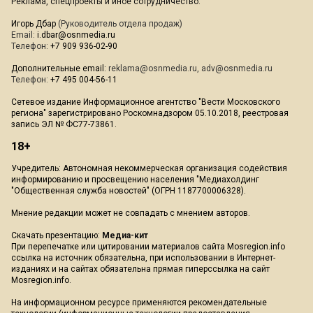
Реклама, спецпроекты и иное сотрудничество:
Игорь Дбар
(Руководитель отдела продаж)
Email:
i.dbar@osnmedia.ru
Телефон:
+7 909 936-02-90
Дополнительные email:
reklama@osnmedia.ru
,
adv@osnmedia.ru
Телефон:
+7 495 004-56-11
Сетевое издание Информационное агентство "Вести Московского
региона" зарегистрировано Роскомнадзором 05.10.2018, реестровая
запись ЭЛ № ФС77-73861.
18+
Учредитель: Автономная некоммерческая организация содействия
информированию и просвещению населения "Медиахолдинг
"Общественная служба новостей" (ОГРН 1187700006328).
Мнение редакции может не совпадать с мнением авторов.
Скачать презентацию:
Медиа-кит
При перепечатке или цитировании материалов сайта Mosregion.info
ссылка на источник обязательна, при использовании в Интернет-
изданиях и на сайтах обязательна прямая гиперссылка на сайт
Mosregion.info.
На информационном ресурсе применяются рекомендательные