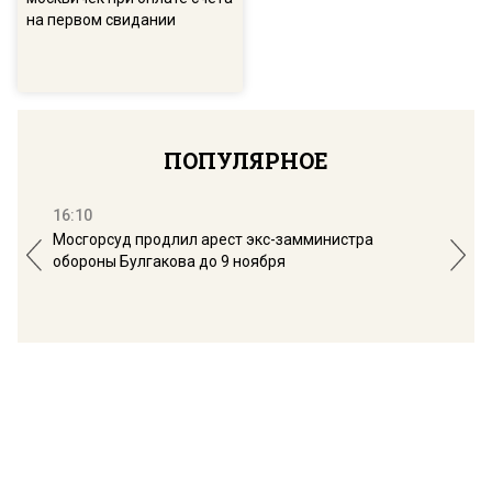
на первом свидании
ПОПУЛЯРНОЕ
16:10
13:
Мосгорсуд продлил арест экс-замминистра
Дим
обороны Булгакова до 9 ноября