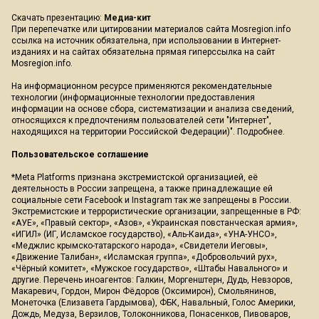
Скачать презентацию:
Медиа-кит
При перепечатке или цитировании материалов сайта Mosregion.info
ссылка на источник обязательна, при использовании в Интернет-
изданиях и на сайтах обязательна прямая гиперссылка на сайт
Mosregion.info.
На информационном ресурсе применяются рекомендательные
технологии (информационные технологии предоставления
информации на основе сбора, систематизации и анализа сведений,
относящихся к предпочтениям пользователей сети "Интернет",
находящихся на территории Российской Федерации)".
Подробнее
.
Пользовательское соглашение
*Meta Platforms признана экстремистской организацией, её
деятельность в России запрещена, а также принадлежащие ей
социальные сети Facebook и Instagram так же запрещены в России.
Экстремистские и террористические организации, запрещенные в РФ:
«АУЕ», «Правый сектор», «Азов», «Украинская повстанческая армия»,
«ИГИЛ» (ИГ, Исламское государство), «Аль-Каида», «УНА-УНСО»,
«Меджлис крымско-татарского народа», «Свидетели Иеговы»,
«Движение Талибан», «Исламская группа», «Добровольчий рух»,
«Чёрный комитет», «Мужское государство», «Штабы Навального» и
другие. Перечень иноагентов: Галкин, Моргенштерн, Дудь, Невзоров,
Макаревич, Гордон, Мирон Фёдоров (Оксимирон), Смольянинов,
Монеточка (Елизавета Гардымова), ФБК, Навальный, Голос Америки,
Дождь, Медуза, Верзилов, Толоконникова, Понасенков, Пивоваров,