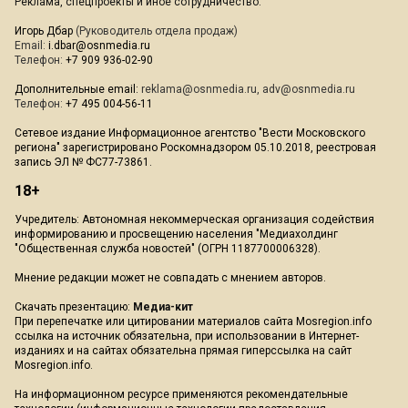
Реклама, спецпроекты и иное сотрудничество:
Игорь Дбар
(Руководитель отдела продаж)
Email:
i.dbar@osnmedia.ru
Телефон:
+7 909 936-02-90
Дополнительные email:
reklama@osnmedia.ru
,
adv@osnmedia.ru
Телефон:
+7 495 004-56-11
Сетевое издание Информационное агентство "Вести Московского
региона" зарегистрировано Роскомнадзором 05.10.2018, реестровая
запись ЭЛ № ФС77-73861.
18+
Учредитель: Автономная некоммерческая организация содействия
информированию и просвещению населения "Медиахолдинг
"Общественная служба новостей" (ОГРН 1187700006328).
Мнение редакции может не совпадать с мнением авторов.
Скачать презентацию:
Медиа-кит
При перепечатке или цитировании материалов сайта Mosregion.info
ссылка на источник обязательна, при использовании в Интернет-
изданиях и на сайтах обязательна прямая гиперссылка на сайт
Mosregion.info.
На информационном ресурсе применяются рекомендательные