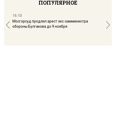
ПОПУЛЯРНОЕ
16:10
13:
Мосгорсуд продлил арест экс-замминистра
Дим
обороны Булгакова до 9 ноября