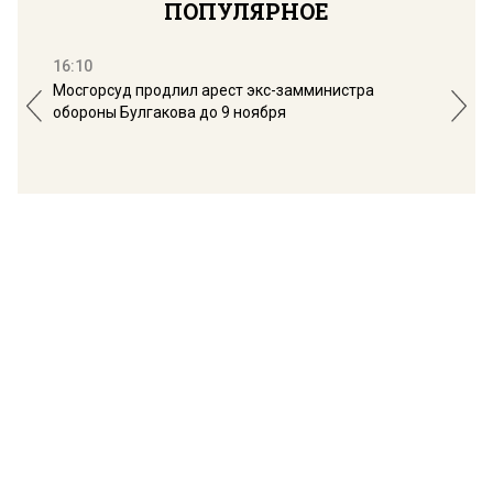
ПОПУЛЯРНОЕ
16:10
13:
Мосгорсуд продлил арест экс-замминистра
Дим
обороны Булгакова до 9 ноября