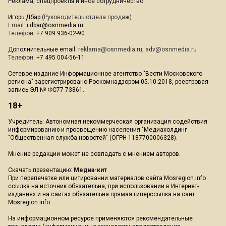
Реклама, спецпроекты и иное сотрудничество:
Игорь Дбар
(Руководитель отдела продаж)
Email:
i.dbar@osnmedia.ru
Телефон:
+7 909 936-02-90
Дополнительные email:
reklama@osnmedia.ru
,
adv@osnmedia.ru
Телефон:
+7 495 004-56-11
Сетевое издание Информационное агентство "Вести Московского
региона" зарегистрировано Роскомнадзором 05.10.2018, реестровая
запись ЭЛ № ФС77-73861.
18+
Учредитель: Автономная некоммерческая организация содействия
информированию и просвещению населения "Медиахолдинг
"Общественная служба новостей" (ОГРН 1187700006328).
Мнение редакции может не совпадать с мнением авторов.
Скачать презентацию:
Медиа-кит
При перепечатке или цитировании материалов сайта Mosregion.info
ссылка на источник обязательна, при использовании в Интернет-
изданиях и на сайтах обязательна прямая гиперссылка на сайт
Mosregion.info.
На информационном ресурсе применяются рекомендательные