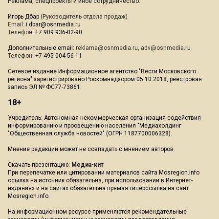
Реклама, спецпроекты и иное сотрудничество:
Игорь Дбар
(Руководитель отдела продаж)
Email:
i.dbar@osnmedia.ru
Телефон:
+7 909 936-02-90
Дополнительные email:
reklama@osnmedia.ru
,
adv@osnmedia.ru
Телефон:
+7 495 004-56-11
Сетевое издание Информационное агентство "Вести Московского
региона" зарегистрировано Роскомнадзором 05.10.2018, реестровая
запись ЭЛ № ФС77-73861.
18+
Учредитель: Автономная некоммерческая организация содействия
информированию и просвещению населения "Медиахолдинг
"Общественная служба новостей" (ОГРН 1187700006328).
Мнение редакции может не совпадать с мнением авторов.
Скачать презентацию:
Медиа-кит
При перепечатке или цитировании материалов сайта Mosregion.info
ссылка на источник обязательна, при использовании в Интернет-
изданиях и на сайтах обязательна прямая гиперссылка на сайт
Mosregion.info.
На информационном ресурсе применяются рекомендательные