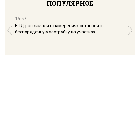
ПОПУЛЯРНОЕ
16:57
13:
В ГД рассказали о намерениях остановить
Соб
беспорядочную застройку на участках
пол