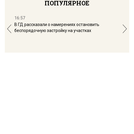
ПОПУЛЯРНОЕ
16:57
13:
В ГД рассказали о намерениях остановить
Соб
беспорядочную застройку на участках
пол