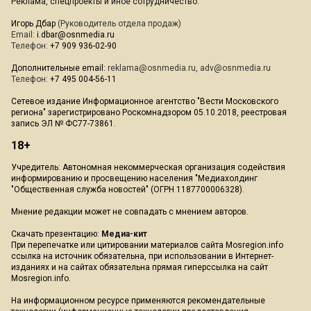
Реклама, спецпроекты и иное сотрудничество:
Игорь Дбар
(Руководитель отдела продаж)
Email:
i.dbar@osnmedia.ru
Телефон:
+7 909 936-02-90
Дополнительные email:
reklama@osnmedia.ru
,
adv@osnmedia.ru
Телефон:
+7 495 004-56-11
Сетевое издание Информационное агентство "Вести Московского
региона" зарегистрировано Роскомнадзором 05.10.2018, реестровая
запись ЭЛ № ФС77-73861.
18+
Учредитель: Автономная некоммерческая организация содействия
информированию и просвещению населения "Медиахолдинг
"Общественная служба новостей" (ОГРН 1187700006328).
Мнение редакции может не совпадать с мнением авторов.
Скачать презентацию:
Медиа-кит
При перепечатке или цитировании материалов сайта Mosregion.info
ссылка на источник обязательна, при использовании в Интернет-
изданиях и на сайтах обязательна прямая гиперссылка на сайт
Mosregion.info.
На информационном ресурсе применяются рекомендательные