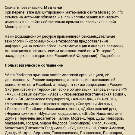
Скачать презентацию:
Медиа-кит
При перепечатке или цитировании материалов сайта Mosregion.info
ссылка на источник обязательна, при использовании в Интернет-
изданиях и на сайтах обязательна прямая гиперссылка на сайт
Mosregion.info.
На информационном ресурсе применяются рекомендательные
технологии (информационные технологии предоставления
информации на основе сбора, систематизации и анализа сведений,
относящихся к предпочтениям пользователей сети "Интернет",
находящихся на территории Российской Федерации)".
Подробнее
.
Пользовательское соглашение
*Meta Platforms признана экстремистской организацией, её
деятельность в России запрещена, а также принадлежащие ей
социальные сети Facebook и Instagram так же запрещены в России.
Экстремистские и террористические организации, запрещенные в РФ:
«АУЕ», «Правый сектор», «Азов», «Украинская повстанческая армия»,
«ИГИЛ» (ИГ, Исламское государство), «Аль-Каида», «УНА-УНСО»,
«Меджлис крымско-татарского народа», «Свидетели Иеговы»,
«Движение Талибан», «Исламская группа», «Добровольчий рух»,
«Чёрный комитет», «Мужское государство», «Штабы Навального» и
другие. Перечень иноагентов: Галкин, Моргенштерн, Дудь, Невзоров,
Макаревич, Гордон, Мирон Фёдоров (Оксимирон), Смольянинов,
Монеточка (Елизавета Гардымова), ФБК, Навальный, Голос Америки,
Дождь, Медуза, Верзилов, Толоконникова, Понасенков, Пивоваров,