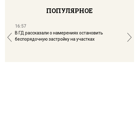
ПОПУЛЯРНОЕ
16:57
13:
В ГД рассказали о намерениях остановить
Соб
беспорядочную застройку на участках
пол