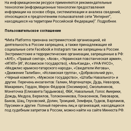
На информационном ресурсе применяются рекомендательные
технологии (информационные технологии предоставления
информации на основе сбора, систематизации и анализа сведений,
относящихся к предпочтениям пользователей сети "Интернет",
находящихся на территории Российской Федерации)".
Подробнее
.
Пользовательское соглашение
*Meta Platforms признана экстремистской организацией, её
деятельность в России запрещена, а также принадлежащие ей
социальные сети Facebook и Instagram так же запрещены в России.
Экстремистские и террористические организации, запрещенные в РФ:
«АУЕ», «Правый сектор», «Азов», «Украинская повстанческая армия»,
«ИГИЛ» (ИГ, Исламское государство), «Аль-Каида», «УНА-УНСО»,
«Меджлис крымско-татарского народа», «Свидетели Иеговы»,
«Движение Талибан», «Исламская группа», «Добровольчий рух»,
«Чёрный комитет», «Мужское государство», «Штабы Навального» и
другие. Перечень иноагентов: Галкин, Моргенштерн, Дудь, Невзоров,
Макаревич, Гордон, Мирон Фёдоров (Оксимирон), Смольянинов,
Монеточка (Елизавета Гардымова), ФБК, Навальный, Голос Америки,
Дождь, Медуза, Верзилов, Толоконникова, Понасенков, Пивоваров,
Быков, Шац, Глуховский, Долин, Троицкий, Земфира, Гудков, Варламов,
Прусикин и другие. Полный перечень лиц и организаций, находящихся
под судебным запретом в России, можно найти на сайте Минюста РФ.