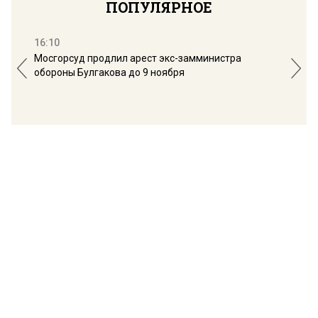
ПОПУЛЯРНОЕ
16:10
13:
Мосгорсуд продлил арест экс-замминистра
Дим
обороны Булгакова до 9 ноября