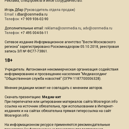
Реклама, спецпроекты и иное сотрудничество:
Игорь Дбар
(Руководитель отдела продаж)
Email:
i.dbar@osnmedia.ru
Телефон:
+7 909 936-02-90
Дополнительные email:
reklama@osnmedia.ru
,
adv@osnmedia.ru
Телефон:
+7 495 004-56-11
Сетевое издание Информационное агентство "Вести Московского
региона" зарегистрировано Роскомнадзором 05.10.2018, реестровая
запись ЭЛ № ФС77-73861.
18+
Учредитель: Автономная некоммерческая организация содействия
информированию и просвещению населения "Медиахолдинг
"Общественная служба новостей" (ОГРН 1187700006328).
Мнение редакции может не совпадать с мнением авторов.
Скачать презентацию:
Медиа-кит
При перепечатке или цитировании материалов сайта Mosregion.info
ссылка на источник обязательна, при использовании в Интернет-
изданиях и на сайтах обязательна прямая гиперссылка на сайт
Mosregion.info.
На информационном ресурсе применяются рекомендательные