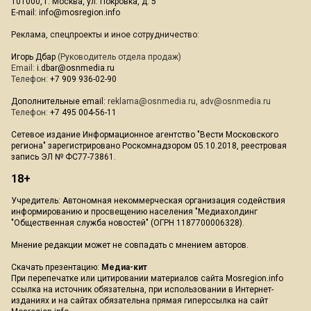
101000, г. Москва, ул. Покровка, д. 5
E-mail:
info@mosregion.info
Реклама, спецпроекты и иное сотрудничество:
Игорь Дбар
(Руководитель отдела продаж)
Email:
i.dbar@osnmedia.ru
Телефон:
+7 909 936-02-90
Дополнительные email:
reklama@osnmedia.ru
,
adv@osnmedia.ru
Телефон:
+7 495 004-56-11
Сетевое издание Информационное агентство "Вести Московского
региона" зарегистрировано Роскомнадзором 05.10.2018, реестровая
запись ЭЛ № ФС77-73861.
18+
Учредитель: Автономная некоммерческая организация содействия
информированию и просвещению населения "Медиахолдинг
"Общественная служба новостей" (ОГРН 1187700006328).
Мнение редакции может не совпадать с мнением авторов.
Скачать презентацию:
Медиа-кит
При перепечатке или цитировании материалов сайта Mosregion.info
ссылка на источник обязательна, при использовании в Интернет-
изданиях и на сайтах обязательна прямая гиперссылка на сайт