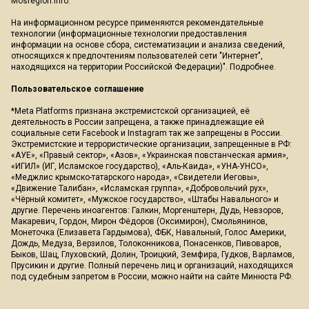
Mosregion.info.
На информационном ресурсе применяются рекомендательные
технологии (информационные технологии предоставления
информации на основе сбора, систематизации и анализа сведений,
относящихся к предпочтениям пользователей сети "Интернет",
находящихся на территории Российской Федерации)".
Подробнее
.
Пользовательское соглашение
*Meta Platforms признана экстремистской организацией, её
деятельность в России запрещена, а также принадлежащие ей
социальные сети Facebook и Instagram так же запрещены в России.
Экстремистские и террористические организации, запрещенные в РФ:
«АУЕ», «Правый сектор», «Азов», «Украинская повстанческая армия»,
«ИГИЛ» (ИГ, Исламское государство), «Аль-Каида», «УНА-УНСО»,
«Меджлис крымско-татарского народа», «Свидетели Иеговы»,
«Движение Талибан», «Исламская группа», «Добровольчий рух»,
«Чёрный комитет», «Мужское государство», «Штабы Навального» и
другие. Перечень иноагентов: Галкин, Моргенштерн, Дудь, Невзоров,
Макаревич, Гордон, Мирон Фёдоров (Оксимирон), Смольянинов,
Монеточка (Елизавета Гардымова), ФБК, Навальный, Голос Америки,
Дождь, Медуза, Верзилов, Толоконникова, Понасенков, Пивоваров,
Быков, Шац, Глуховский, Долин, Троицкий, Земфира, Гудков, Варламов,
Прусикин и другие. Полный перечень лиц и организаций, находящихся
под судебным запретом в России, можно найти на сайте Минюста РФ.