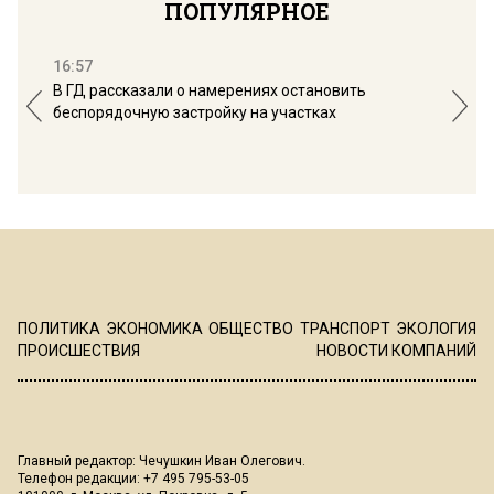
ПОПУЛЯРНОЕ
16:57
13:
В ГД рассказали о намерениях остановить
Соб
беспорядочную застройку на участках
пол
ПОЛИТИКА
ЭКОНОМИКА
ОБЩЕСТВО
ТРАНСПОРТ
ЭКОЛОГИЯ
ПРОИСШЕСТВИЯ
НОВОСТИ КОМПАНИЙ
Главный редактор: Чечушкин Иван Олегович.
Телефон редакции: +7 495 795-53-05