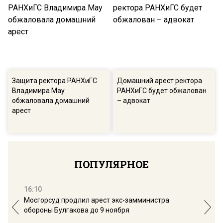
Защита ректора РАНХиГС
Домашний арест ректора
Владимира Мау
РАНХиГС будет обжалован
обжаловала домашний
– адвокат
арест
ПОПУЛЯРНОЕ
16:10
13:
Мосгорсуд продлил арест экс-замминистра
Дим
обороны Булгакова до 9 ноября