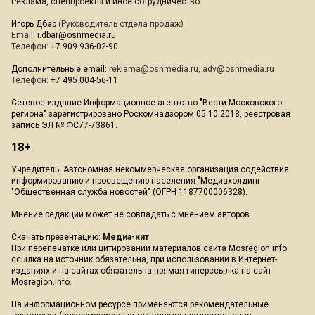
Реклама, спецпроекты и иное сотрудничество:
Игорь Дбар
(Руководитель отдела продаж)
Email:
i.dbar@osnmedia.ru
Телефон:
+7 909 936-02-90
Дополнительные email:
reklama@osnmedia.ru
,
adv@osnmedia.ru
Телефон:
+7 495 004-56-11
Сетевое издание Информационное агентство "Вести Московского
региона" зарегистрировано Роскомнадзором 05.10.2018, реестровая
запись ЭЛ № ФС77-73861.
18+
Учредитель: Автономная некоммерческая организация содействия
информированию и просвещению населения "Медиахолдинг
"Общественная служба новостей" (ОГРН 1187700006328).
Мнение редакции может не совпадать с мнением авторов.
Скачать презентацию:
Медиа-кит
При перепечатке или цитировании материалов сайта Mosregion.info
ссылка на источник обязательна, при использовании в Интернет-
изданиях и на сайтах обязательна прямая гиперссылка на сайт
Mosregion.info.
На информационном ресурсе применяются рекомендательные