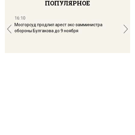
ПОПУЛЯРНОЕ
16:10
13:
Мосгорсуд продлил арест экс-замминистра
Дим
обороны Булгакова до 9 ноября