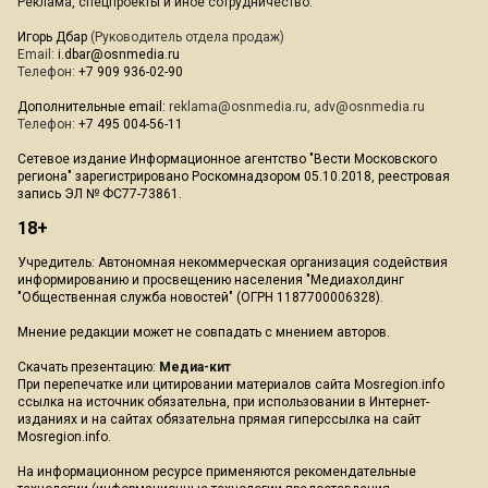
Реклама, спецпроекты и иное сотрудничество:
Игорь Дбар
(Руководитель отдела продаж)
Email:
i.dbar@osnmedia.ru
Телефон:
+7 909 936-02-90
Дополнительные email:
reklama@osnmedia.ru
,
adv@osnmedia.ru
Телефон:
+7 495 004-56-11
Сетевое издание Информационное агентство "Вести Московского
региона" зарегистрировано Роскомнадзором 05.10.2018, реестровая
запись ЭЛ № ФС77-73861.
18+
Учредитель: Автономная некоммерческая организация содействия
информированию и просвещению населения "Медиахолдинг
"Общественная служба новостей" (ОГРН 1187700006328).
Мнение редакции может не совпадать с мнением авторов.
Скачать презентацию:
Медиа-кит
При перепечатке или цитировании материалов сайта Mosregion.info
ссылка на источник обязательна, при использовании в Интернет-
изданиях и на сайтах обязательна прямая гиперссылка на сайт
Mosregion.info.
На информационном ресурсе применяются рекомендательные