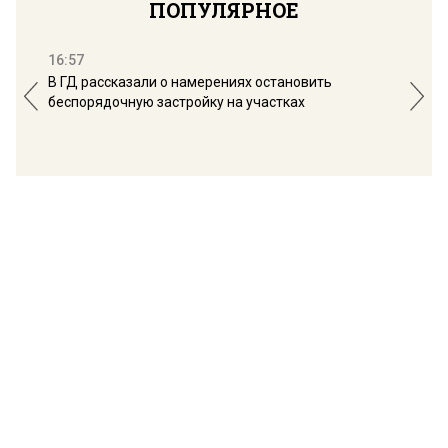
ПОПУЛЯРНОЕ
16:57
13:
В ГД рассказали о намерениях остановить
Соб
беспорядочную застройку на участках
пол