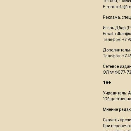
101000, г. Моск
E-mail:
info@mo
Реклама, спец
Игорь Дбар
(Р
Email:
i.dbar@
Телефон:
+7 9
Дополнительн
Телефон:
+7 4
Сетевое издан
ЭЛ № ФС77-73
18+
Учредитель: 
"Общественная
Мнение редак
Скачать през
При перепечат