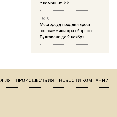
с помощью ИИ
16:10
Мосгорсуд продлил арест
экс-замминистра обороны
Булгакова до 9 ноября
13:50
Дима Билан ответил на
критику концерта в Москве
ОГИЯ
ПРОИСШЕСТВИЯ
НОВОСТИ КОМПАНИЙ
16:19
Москву и область накрыла
гроза с ливнем и ветром
16:58
В Москве 2 августа