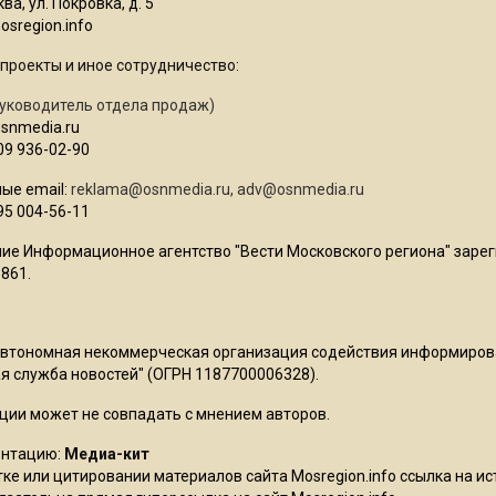
ва, ул. Покровка, д. 5
sregion.info
проекты и иное сотрудничество:
уководитель отдела продаж)
osnmedia.ru
09 936-02-90
ые email:
reklama@osnmedia.ru
,
adv@osnmedia.ru
95 004-56-11
ие Информационное агентство "Вести Московского региона" зарег
861.
Автономная некоммерческая организация содействия информиро
 служба новостей" (ОГРН 1187700006328).
ции может не совпадать с мнением авторов.
ентацию:
Медиа-кит
ке или цитировании материалов сайта Mosregion.info ссылка на и