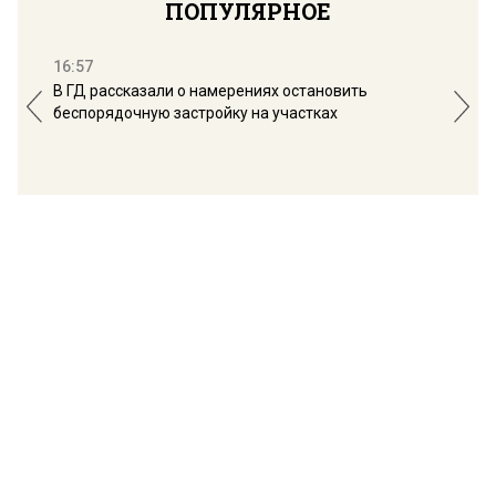
ПОПУЛЯРНОЕ
16:57
13:
В ГД рассказали о намерениях остановить
Соб
беспорядочную застройку на участках
пол