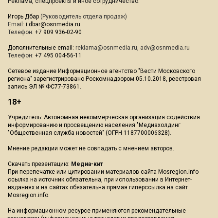
Реклама, спецпроекты и иное сотрудничество:
Игорь Дбар
(Руководитель отдела продаж)
Email:
i.dbar@osnmedia.ru
Телефон:
+7 909 936-02-90
Дополнительные email:
reklama@osnmedia.ru
,
adv@osnmedia.ru
Телефон:
+7 495 004-56-11
Сетевое издание Информационное агентство "Вести Московского
региона" зарегистрировано Роскомнадзором 05.10.2018, реестровая
запись ЭЛ № ФС77-73861.
18+
Учредитель: Автономная некоммерческая организация содействия
информированию и просвещению населения "Медиахолдинг
"Общественная служба новостей" (ОГРН 1187700006328).
Мнение редакции может не совпадать с мнением авторов.
Скачать презентацию:
Медиа-кит
При перепечатке или цитировании материалов сайта Mosregion.info
ссылка на источник обязательна, при использовании в Интернет-
изданиях и на сайтах обязательна прямая гиперссылка на сайт
Mosregion.info.
На информационном ресурсе применяются рекомендательные